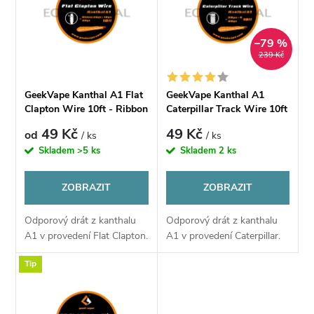
e
p
Abecedně
n
–79 %
i
239 Kč
í
s
GeekVape Kanthal A1 Flat
GeekVape Kanthal A1
p
Clapton Wire 10ft - Ribbon
Caterpillar Track Wire 10ft
p
(26GA+18GA) + 32GA
- 28GAx4 + 30GA
49 Kč
49 Kč
od
/ ks
/ ks
r
Skladem
>5 ks
Skladem
2 ks
r
o
ZOBRAZIT
ZOBRAZIT
o
d
Odporový drát z kanthalu
Odporový drát z kanthalu
d
A1 v provedení Flat Clapton.
A1 v provedení Caterpillar.
u
u
Tip
k
k