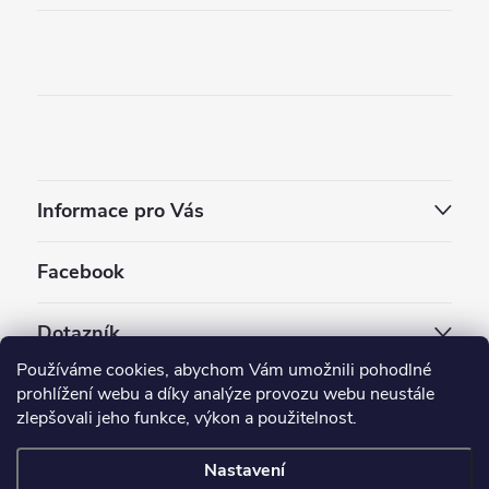
Informace pro Vás
Facebook
Dotazník
Používáme cookies, abychom Vám umožnili pohodlné
Jaký styl vapování vám vyhovuje ?
prohlížení webu a díky analýze provozu webu neustále
zlepšovali jeho funkce, výkon a použitelnost.
Počet hlasů:
3909
Nastavení