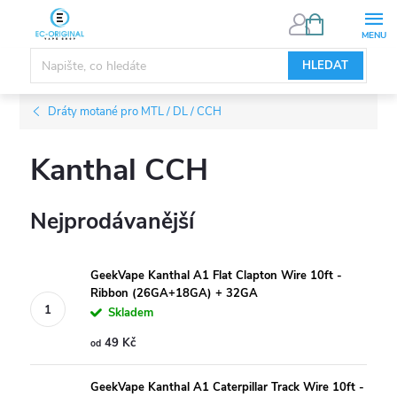
Přejít
NÁKUPNÍ
KOŠÍK
na
obsah
HLEDAT
Dráty motané pro MTL / DL / CCH
Kanthal CCH
Nejprodávanější
GeekVape Kanthal A1 Flat Clapton Wire 10ft -
Ribbon (26GA+18GA) + 32GA
Skladem
49 Kč
od
GeekVape Kanthal A1 Caterpillar Track Wire 10ft -