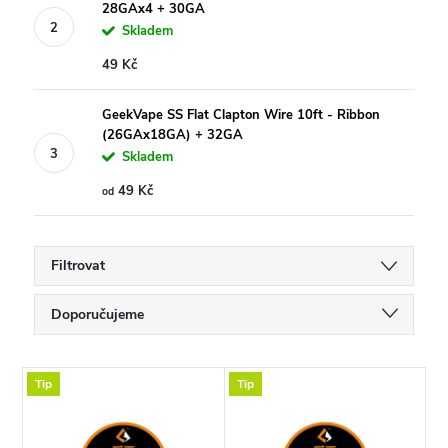
28GAx4 + 30GA
Skladem
49 Kč
GeekVape SS Flat Clapton Wire 10ft - Ribbon
(26GAx18GA) + 32GA
Skladem
49 Kč
od
Filtrovat
Ř
Doporučujeme
a
Nejlevnější
V
Tip
Tip
Nejdražší
z
ý
Nejprodávanější