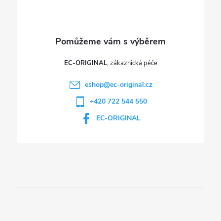
y
v
ý
p
EC-ORIGINAL
i
eshop
@
ec-original.cz
+420 722 544 550
s
EC-ORIGINAL
u