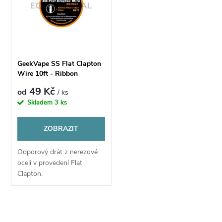
t
t
ů
ů
GeekVape SS Flat Clapton
Wire 10ft - Ribbon
(26GAx18GA) + 32GA
49 Kč
od
/ ks
Skladem
3 ks
ZOBRAZIT
Odporový drát z nerezové
oceli v provedení Flat
Clapton.
O