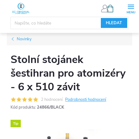
Přejít
NÁKUPNÍ
KOŠÍK
na
obsah
HLEDAT
Novinky
Stolní stojánek
šestihran pro atomizéry
- 6 x 510 závit
2 hodnocení
Podrobnosti hodnocení
Kód produktu:
24866/BLACK
Tip