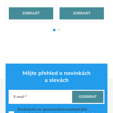
ZOBRAZIT
ZOBRAZIT
Mějte přehled o novinkách
a slevách
Z
á
E-mail
ODEBÍRAT
p
Souhlasím se zpracováním nezbytných