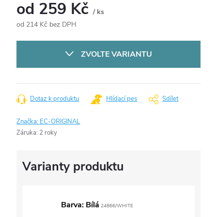
od
259 Kč
/ ks
od
214 Kč
bez DPH
Měrná
cena:
ZVOLTE VARIANTU
Dotaz k produktu
Hlídací pes
Sdílet
Značka:
EC-ORIGINAL
Záruka
:
2 roky
Barva: Bílá
24866/WHITE