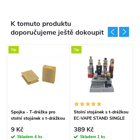
K tomuto produktu
doporučujeme ještě dokoupit
Tip
Tip
T
ou
Spojka - T-drážka pro
Stolní stojánek s t-drážkou
S
stolní stojánek s t-drážkou
EC-VAPE STAND SINGLE
p
9 Kč
389 Kč
Skladem
4 ks
Skladem
1 ks