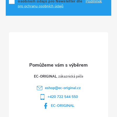
Podmínek
osobních údajů pro Newsletter dle
a
pro ochranu osobních údajů
t
í
EC-ORIGINAL
eshop
@
ec-original.cz
+420 722 544 550
EC-ORIGINAL