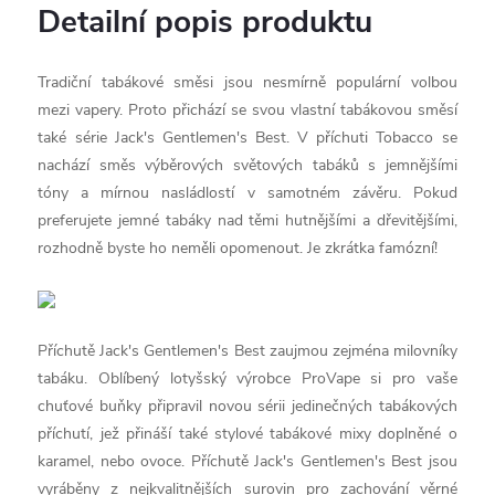
Detailní popis produktu
Tradiční tabákové směsi jsou nesmírně populární volbou
mezi vapery. Proto přichází se svou vlastní tabákovou směsí
také série Jack's Gentlemen's Best. V příchuti Tobacco se
nachází směs výběrových světových tabáků s jemnějšími
tóny a mírnou nasládlostí v samotném závěru. Pokud
preferujete jemné tabáky nad těmi hutnějšími a dřevitějšími,
rozhodně byste ho neměli opomenout. Je zkrátka famózní!
Příchutě Jack's Gentlemen's Best zaujmou zejména milovníky
tabáku. Oblíbený lotyšský výrobce ProVape si pro vaše
chuťové buňky připravil novou sérii jedinečných tabákových
příchutí, jež přináší také stylové tabákové mixy doplněné o
karamel, nebo ovoce. Příchutě Jack's Gentlemen's Best jsou
vyráběny z nejkvalitnějších surovin pro zachování věrné