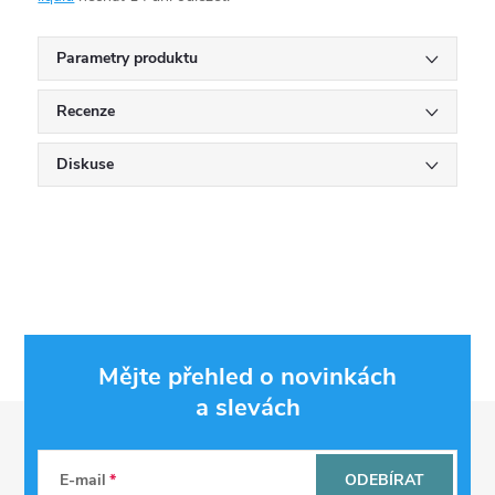
Parametry produktu
Recenze
Diskuse
Mějte přehled o novinkách
a slevách
Z
á
E-mail
ODEBÍRAT