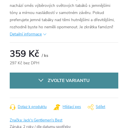
nachází směs výběrových světových tabáků s jemnějšími
tóny a mírnou nasládlostí v samotném závěru. Pokud
preferujete jemné tabáky nad těmi hutnějšími a dřevitějšími,
rozhodně byste ho neměli opomenout. Je zkrátka famózní!
Detailní informace
359 Kč
/ ks
297 Kč bez DPH
Měrná
cena:
ZVOLTE VARIANTU
Dotaz k produktu
Hlídací pes
Sdílet
Značka:
Jack's Gentlemen's Best
Záruka
:
2 roky / dle datumu spotřeby