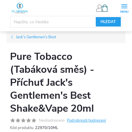
Přejít
NÁKUPNÍ
KOŠÍK
na
obsah
HLEDAT
Jack's Gentlemen's Best
Pure Tobacco
(Tabáková směs) -
Příchuť Jack's
Gentlemen's Best
Shake&Vape 20ml
Neohodnoceno
Podrobnosti hodnocení
Kód produktu:
22970/10ML