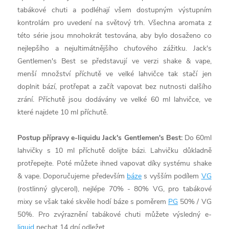
tabákové chuti a podléhají všem dostupným výstupním
kontrolám pro uvedení na světový trh. Všechna aromata z
této série jsou mnohokrát testována, aby bylo dosaženo co
nejlepšího a nejultimátnějšího chuťového zážitku. Jack's
Gentlemen's Best se představují ve verzi shake & vape,
menší množství příchutě ve velké lahvičce tak stačí jen
doplnit bází, protřepat a začít vapovat bez nutnosti dalšího
zrání. Příchutě jsou dodávány ve velké 60 ml lahvičce, ve
které najdete 10 ml příchutě.
Postup přípravy e-liquidu Jack's Gentlemen's Best:
Do 60ml
lahvičky s 10 ml příchutě dolijte bázi. Lahvičku důkladně
protřepejte. Poté můžete ihned vapovat díky systému shake
& vape. Doporučujeme především
báze
s vyšším podílem
VG
(rostlinný glycerol), nejlépe 70% - 80% VG, pro tabákové
mixy se však také skvěle hodí báze s poměrem
PG
50% / VG
50%. Pro zvýraznění tabákové chuti můžete výsledný e-
liquid
nechat 14 dní odležet.