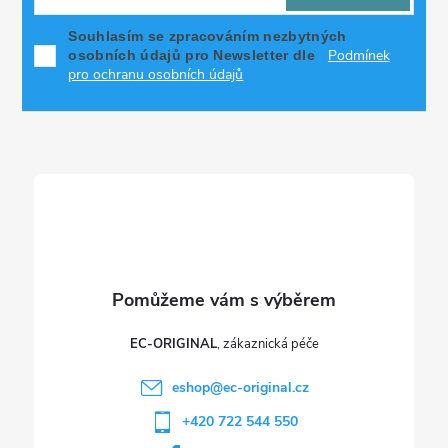
p
Souhlasím se zpracováním nezbytných
Podmínek
osobních údajů pro Newsletter dle
a
pro ochranu osobních údajů
t
í
EC-ORIGINAL
eshop
@
ec-original.cz
+420 722 544 550