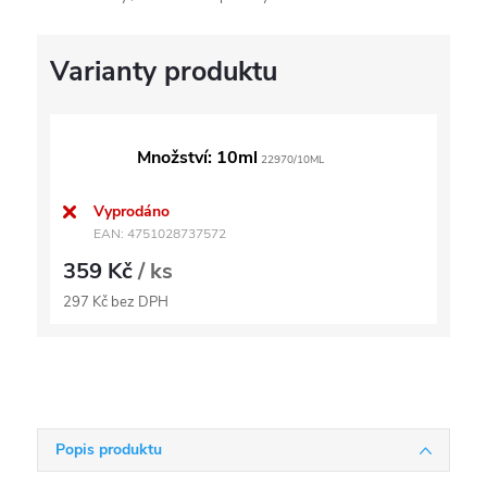
Množství: 10ml
22970/10ML
Vyprodáno
EAN:
4751028737572
359 Kč
/ ks
297 Kč bez DPH
Popis produktu