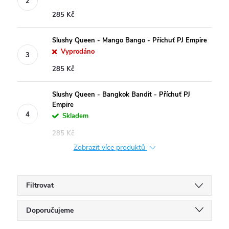
285 Kč
Slushy Queen - Mango Bango - Příchuť PJ Empire
Vyprodáno
285 Kč
Slushy Queen - Bangkok Bandit - Příchuť PJ
Empire
Skladem
285 Kč
Zobrazit více produktů
Filtrovat
Ř
Doporučujeme