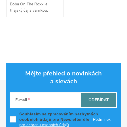
Boba On The Roxx je
thajský čaj s vanilkou,
mangem, pomerančem a
mandarinkou + nádech
svěžesti. Ideální letní
O
osvěžení od PJ Empire!
Nové...
v
l
á
Mějte přehled o novinkách
d
a slevách
Z
a
á
c
E-mail
ODEBÍRAT
p
í
Souhlasím se zpracováním nezbytných
Podmínek
osobních údajů pro Newsletter dle
p
pro ochranu osobních údajů