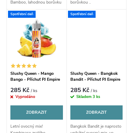
u
Bamboo, lahodnou borůvku
borůvkou ..
u
s pořádnou dávkou
Spotřební daň
Spotřební daň
coolady....
k
k
t
t
ů
ů
Slushy Queen - Mango
Slushy Queen - Bangkok
Bango - Příchuť PJ Empire
Bandit - Příchuť PJ Empire
285 Kč
285 Kč
/ ks
/ ks
Vyprodáno
Skladem
3 ks
ZOBRAZIT
ZOBRAZIT
Letní ovocný mix!
Bangkok Bandit je naprosto
Kombinace zralého,
unikátní ovocný mix, ve