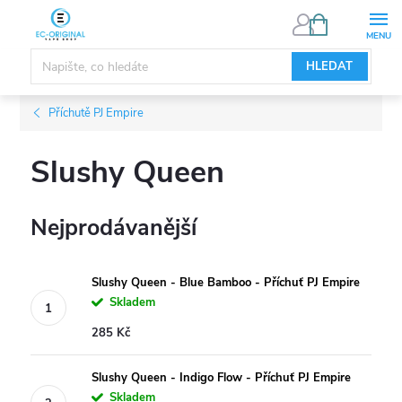
Přejít
NÁKUPNÍ
KOŠÍK
na
obsah
HLEDAT
Příchutě PJ Empire
Slushy Queen
Nejprodávanější
Slushy Queen - Blue Bamboo - Příchuť PJ Empire
Skladem
285 Kč
Slushy Queen - Indigo Flow - Příchuť PJ Empire
Skladem