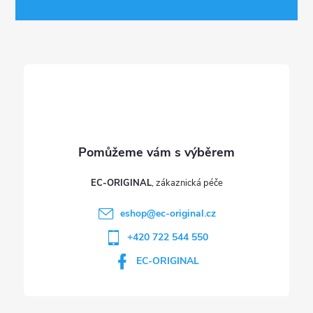
a
r
t
v
í
k
y
v
ý
p
EC-ORIGINAL
i
eshop
@
ec-original.cz
+420 722 544 550
s
EC-ORIGINAL
u