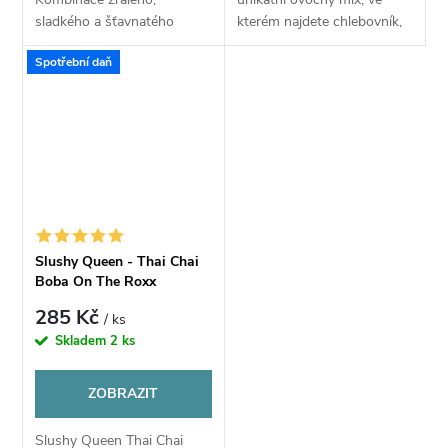
sladkého a šťavnatého
kterém najdete chlebovník,
manga s náznaky ananasu a
papayu, žlutý meloun a
Spotřební daň
chladivým dotekem
marakuju. To vše dekresleno
nepatrným množstvím
coolingu pro...
Slushy Queen - Thai Chai
Boba On The Roxx
(thajský čaj s ovocem) -
285 Kč
/ ks
Příchuť PJ Empire
Skladem
2 ks
ZOBRAZIT
Slushy Queen Thai Chai