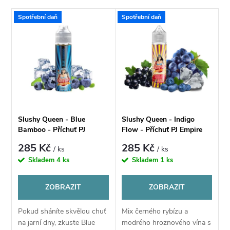
a
Nejlevnější
V
Spotřební daň
Spotřební daň
Nejdražší
z
ý
Nejprodávanější
e
p
Abecedně
n
i
í
s
Slushy Queen - Blue
Slushy Queen - Indigo
p
Bamboo - Příchuť PJ
Flow - Příchuť PJ Empire
p
Empire
285 Kč
285 Kč
/ ks
/ ks
r
Skladem
4 ks
Skladem
1 ks
r
o
ZOBRAZIT
ZOBRAZIT
o
d
Pokud sháníte skvělou chuť
Mix černého rybízu a
d
na jarní dny, zkuste Blue
modrého hroznového vína s