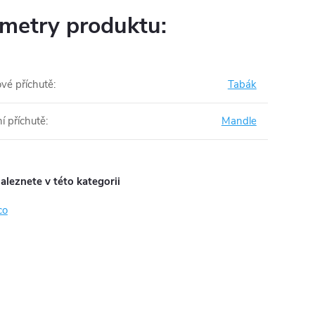
metry produktu:
vé příchutě
:
Tabák
ní příchutě
:
Mandle
aleznete v této kategorii
co