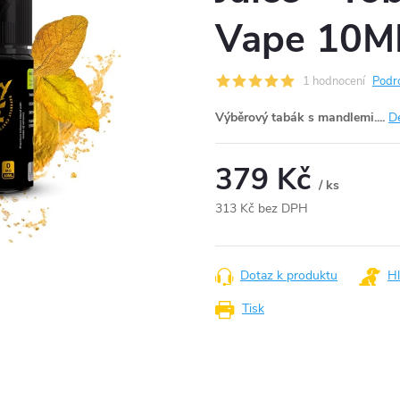
Vape 10M
1 hodnocení
Podr
Výběrový tabák s mandlemi....
De
379 Kč
/ ks
313 Kč bez DPH
Měrná
cena:
Dotaz k produktu
Hl
Tisk