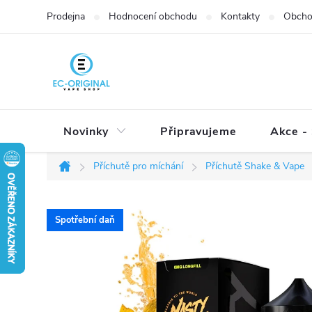
Přejít
Prodejna
Hodnocení obchodu
Kontakty
Obcho
na
obsah
Novinky
Připravujeme
Akce - 
Příchutě pro míchání
Příchutě Shake & Vape
Domů
Spotřební daň