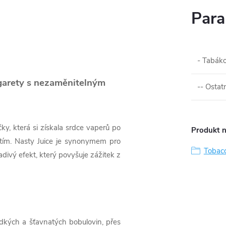
Para
- Tabáko
igarety s nezaměnitelným
-- Ostat
ky, která si získala srdce vaperů po
Produkt n
utím. Nasty Juice je synonymem pro
Tobac
adivý efekt, který povyšuje zážitek z
dkých a šťavnatých bobulovin, přes