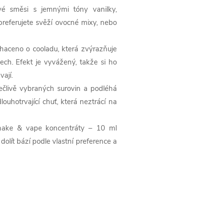
vé směsi s jemnými tóny vanilky,
 preferujete svěží ovocné mixy, nebo
haceno o cooladu, která zvýrazňuje
ech. Efekt je vyvážený, takže si ho
ají.
člivě vybraných surovin a podléhá
louhotrvající chuť, která neztrácí na
hake & vape koncentráty – 10 ml
dolít bází podle vlastní preference a