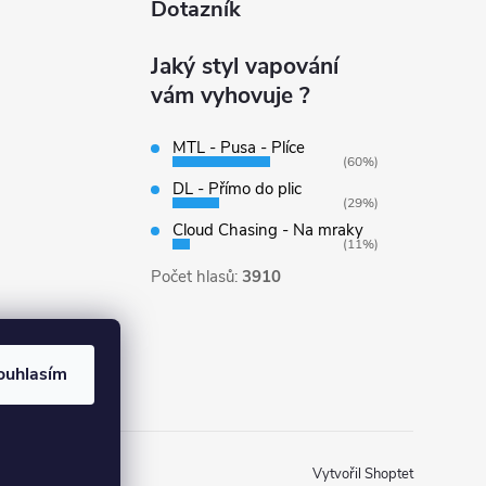
Dotazník
Jaký styl vapování
vám vyhovuje ?
MTL - Pusa - Plíce
(60%)
DL - Přímo do plic
(29%)
Cloud Chasing - Na mraky
(11%)
Počet hlasů:
3910
ouhlasím
Vytvořil Shoptet