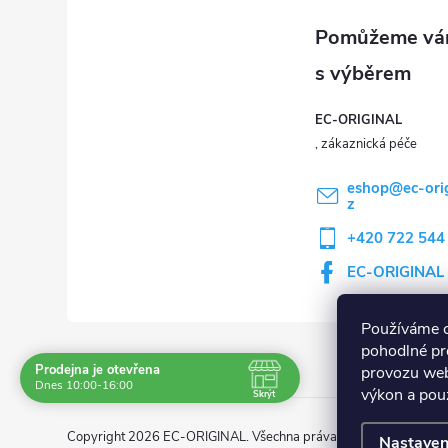
EC-ORIGINAL
eshop
@
ec-ori
z
+420 722 544
EC-ORIGINAL
Používáme 
pohodlné pr
Prodejna je otevřena
provozu web
Navštivte nás osobně
Dnes 10:00-16:00
výkon a použ
Skrýt
Čas
Po
8:00 - 18:00
Copyright 2026
EC-ORIGINAL
. Všechna práva vyhrazena.
Upravi
Nastaven