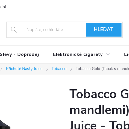
dní podmínky
Ověření věku 18+
Způsoby doručení
Způso
HLEDAT
Slevy - Doprodej
Elektronické cigarety
L
Příchutě Nasty Juice
Tobacco
Tobacco Gold (Tabák s mandl
Tobacco G
mandlemi)
Juice - To