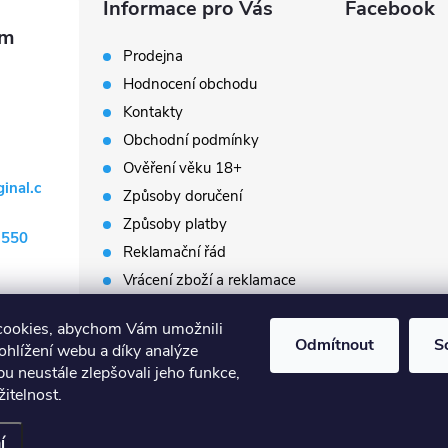
Informace pro Vás
Facebook
Prodejna
Hodnocení obchodu
Kontakty
Obchodní podmínky
Ověření věku 18+
ginal.c
Způsoby doručení
Způsoby platby
 550
Reklamační řád
Vrácení zboží a reklamace
Napište nám
cookies, abychom Vám umožnili
Prodávané značky
Odmítnout
S
ohlížení webu a díky analýze
Slovník pojmů
u neustále zlepšovali jeho funkce,
itelnost.
t nastavení cookies
í