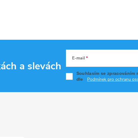
E-mail
kách
a slevách
Souhlasím se zpracováním 
Podmínek pro ochranu oso
dle