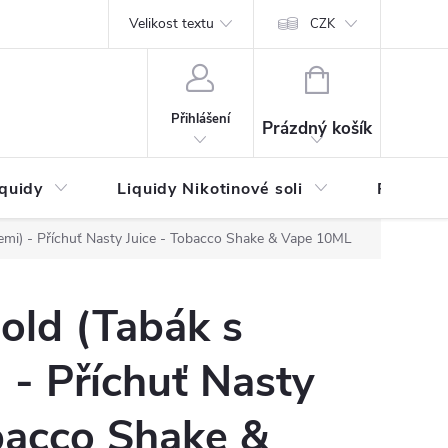
by platby
Reklamační řád
Velikost textu
Vrácení zboží a reklamace
Napi
CZK
NÁKUPNÍ
KOŠÍK
Přihlášení
Prázdný košík
iquidy
Liquidy Nikotinové soli
Příchutě
emi) - Příchuť Nasty Juice - Tobacco Shake & Vape 10ML
old (Tabák s
 - Příchuť Nasty
bacco Shake &