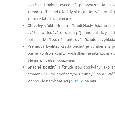
exotické tropické ovoce až po výrazné tabáko
karamelu či mandlí. Každý si najde to své – ať už
klasické tabákové variace.
Chladivý efekt:
Mnoho příchutí Nasty Juice je obo
svěžest a dodává e-liquidu příjemně chladivý nád
oblíbí i
ti
, kteří běžně mentolové příchutě nevyhledáv
Prémiová kvalita:
Každá příchuť je vyráběna z pe
přísné kontrole kvality. Výsledkem je intenzivní a d
síle ani při delším používání.
Snadné použití:
Příchutě jsou dodávány jako s
aromatu v 60ml lahvičce typu Chubby Gorilla. Stačí 
jednoduše namíchat svůj e-
liquid
na míru.