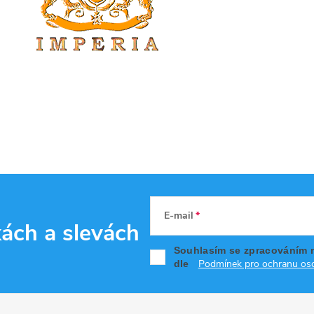
E-mail
kách
a slevách
Souhlasím se zpracováním 
Podmínek pro ochranu oso
dle