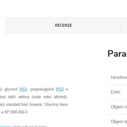
RECENZE
Para
Hmotno
ý glycerol (
VG
), propylenglykol (
PG
) a
EAN
:
ná další aditiva (voda nebo alkohol).
soký standard bází Imperia. Všechny báze
Objem n
 a XP D90-300-3
Objem b