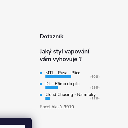
Dotazník
Jaký styl vapování
vám vyhovuje ?
MTL - Pusa - Plíce
(60%)
DL - Přímo do plic
(29%)
Cloud Chasing - Na mraky
(11%)
Počet hlasů:
3910