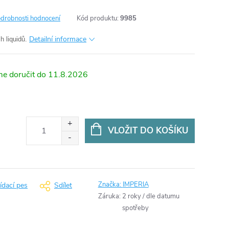
drobnosti hodnocení
Kód produktu:
9985
Detailní informace
h liquidů.
11.8.2026
VLOŽIT DO KOŠÍKU
Značka:
IMPERIA
ídací pes
Sdílet
Záruka
:
2 roky / dle datumu
spotřeby