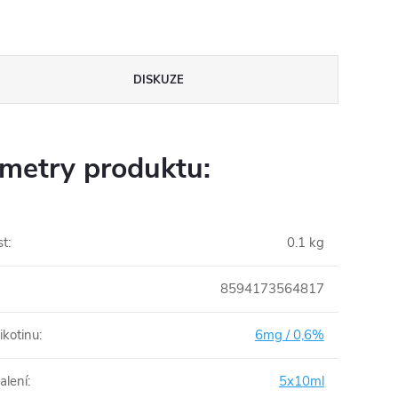
DISKUZE
metry produktu:
st
:
0.1 kg
8594173564817
ikotinu
:
6mg / 0,6%
alení
:
5x10ml