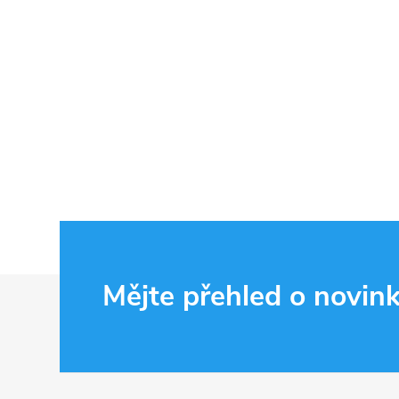
Z
Mějte přehled o novin
á
p
a
t