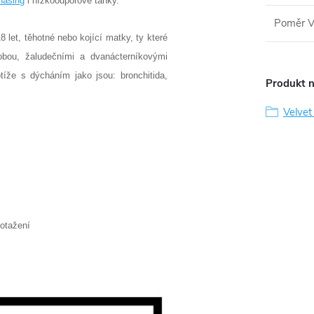
hasing
i nízkoodporové tanky.
Poměr 
 let, těhotné nebo kojící matky, ty které
robou, žaludečními a dvanácterníkovými
tíže s dýcháním jako jsou: bronchitida,
Produkt n
Velvet
potažení