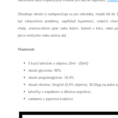
Nikotinové báze Imperia jsou vhodné pro běžné vapování,
cloudc
Obsahuje nikotin a nedoporučuje se pro nekuřáky, mladé lidi do 18
trpí zdravotními problémy, například hypertenzí, srdeční cho
vředy, onemocněním jater nebo ledvin, bolesti v krku, nebo po
plicní emfyzém nebo astma atd.
Vlastnosti:
5 kusů lahviček o objemu 10ml - (50ml)
obsah glycerolu: 80%
obsah propylenglykolu: 19,4%
obsah nikotinu: 6mg/ml (0,6% objemu); 30,65μg na jedno 
lahvičky s kapátkem a dětskou pojistkou
zabaleno v papírové krabičce