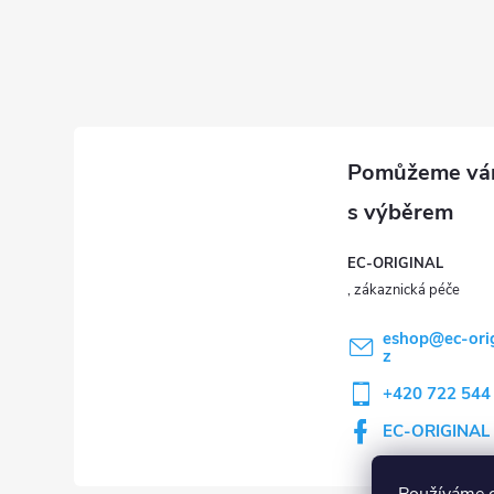
í
EC-ORIGINAL
eshop
@
ec-ori
z
+420 722 544
EC-ORIGINAL