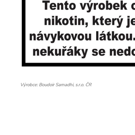
Výrobce: Boudoir Samadhi, s.r.o. ČR