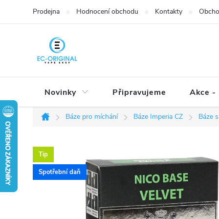
Přejít
Prodejna
Hodnocení obchodu
Kontakty
Obcho
na
obsah
Novinky
Připravujeme
Akce - 
Báze pro míchání
Báze Imperia CZ
Báze s
Domů
Tip
Spotřební daň