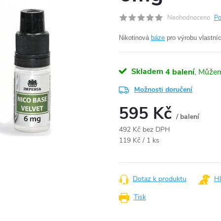
Neohodnoceno
Po
Nikotinová
báze
pro výrobu vlastníc
Skladem
4 balení
Možnosti doručení
595 Kč
/ balení
492 Kč bez DPH
Měrná
119 Kč / 1 ks
cena:
Dotaz k produktu
Hl
Tisk