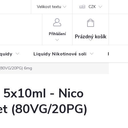
by platby
Reklamační řád
Velikost textu
Vrácení zboží a reklamace
Napi
CZK
NÁKUPNÍ
KOŠÍK
Přihlášení
Prázdný košík
iquidy
Liquidy Nikotinové soli
Příchutě
t (80VG/20PG) 6mg
 5x10ml - Nico
et (80VG/20PG)