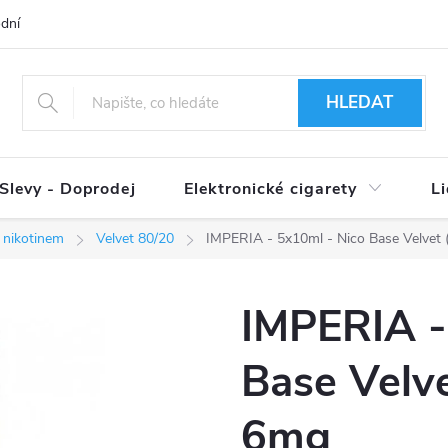
dní podmínky
Ověření věku 18+
Způsoby doručení
Způso
HLEDAT
Slevy - Doprodej
Elektronické cigarety
L
 nikotinem
Velvet 80/20
IMPERIA - 5x10ml - Nico Base Velve
IMPERIA -
Base Velv
6mg