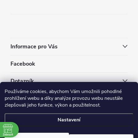
Informace pro Vás
Facebook
Dotazník
Používáme cookies, abychom Vám umožnili pohodlné
Jaký styl vapování vám vyhovuje ?
prohlížení webu a díky analýze provozu webu neustále
zlepšovali jeho funkce, výkon a použitelnost.
Počet hlasů:
3910
Nastavení
Copyright 2026
EC-ORIGINAL
. Všechna práva vyhrazena.
Upravit nastavení cookies
Zobrazit