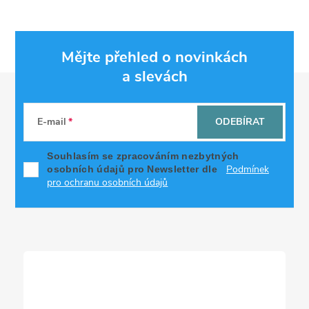
Mějte přehled o novinkách
a slevách
Z
á
E-mail
ODEBÍRAT
p
Souhlasím se zpracováním nezbytných
Podmínek
osobních údajů pro Newsletter dle
a
pro ochranu osobních údajů
t
í