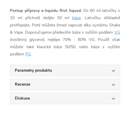
Postup přípravy e-liquidu Riot Squad:
Do 60 ml lahvičky s
10 ml příchutě dolijte 50 ml
báze
. Lahvičku důkladně
protřepejte. Poté můžete ihned vapovat díky systému Shake
& Vape. Doporučujeme především báze s vyšším podílem
VG
(rostlinný glycerol), nejlépe 70% - 80% VG. Použít však
můžete také klasické báze 50/50, nebo báze s vyšším
podílem
PG
.
Parametry produktu
Recenze
Diskuse