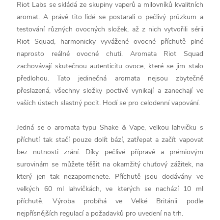
Riot Labs se skládá ze skupiny vaperů a milovníků kvalitních
aromat. A právě tito lidé se postarali o pečlivý průzkum a
testování různých ovocných složek, až z nich vytvořili sérii
Riot Squad, harmonicky vyvážené ovocné příchutě plné
naprosto reálné ovocné chuti. Aromata Riot Squad
zachovávají skutečnou autenticitu ovoce, které se jim stalo
předlohou. Tato jedinečná aromata nejsou zbytečně
přeslazená, všechny složky poctivě vynikají a zanechají ve
vašich ústech slastný pocit. Hodí se pro celodenní vapování.
Jedná se o aromata typu Shake & Vape, velkou lahvičku s
příchutí tak stačí pouze dolít bází, zatřepat a začít vapovat
bez nutnosti zrání. Díky pečlivé přípravě a prémiovým
surovinám se můžete těšit na okamžitý chuťový zážitek, na
který jen tak nezapomenete. Příchutě jsou dodávány ve
velkých 60 ml lahvičkách, ve kterých se nachází 10 ml
příchutě. Výroba probíhá ve Velké Británii podle
nejpřísnějších regulací a požadavků pro uvedení na trh.