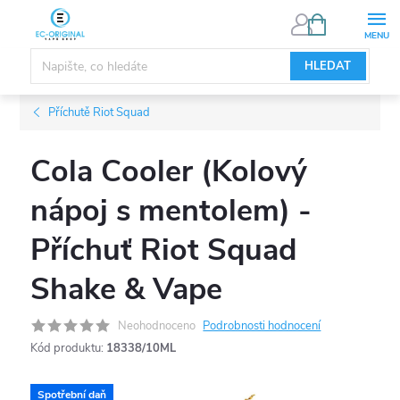
Přejít
NÁKUPNÍ
KOŠÍK
na
obsah
HLEDAT
Příchutě Riot Squad
Cola Cooler (Kolový
nápoj s mentolem) -
Příchuť Riot Squad
Shake & Vape
Neohodnoceno
Podrobnosti hodnocení
Kód produktu:
18338/10ML
Spotřební daň