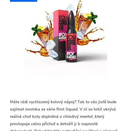
Máte rádi vychlazený kolový nápoj? Tak to vás jistě bude
zajímat novinka ze série Riot Squad. V ní se totiž ukrývá
reálná chuť koly doplněná o chladivý mentol, který
prostupuje celou příchuť a dotváří ji k naprosté