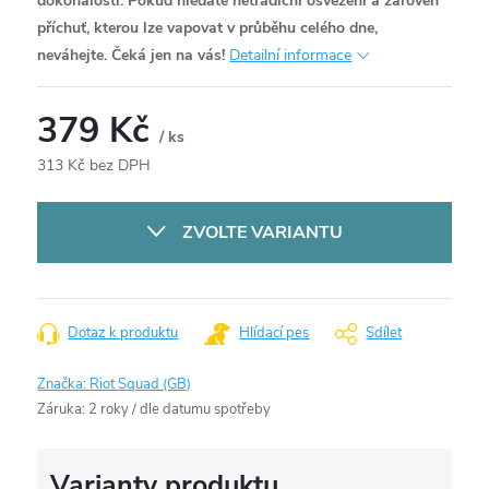
dokonalosti. Pokud hledáte netradiční osvěžení a zároveň
příchuť, kterou lze vapovat v průběhu celého dne,
neváhejte. Čeká jen na vás!
Detailní informace
379 Kč
/ ks
313 Kč bez DPH
Měrná
cena:
ZVOLTE VARIANTU
Dotaz k produktu
Hlídací pes
Sdílet
Značka:
Riot Squad (GB)
Záruka
:
2 roky / dle datumu spotřeby